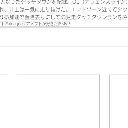
得点となったタッチダウンを記録。OL（オフェンスライン
れ、井上は一気に走り抜けた。エンドゾーン近くでタッ
なる加速で置き去りにしての独走タッチダウンランをみ
フト
#xleague
#アメフトが好きだ
#MVP