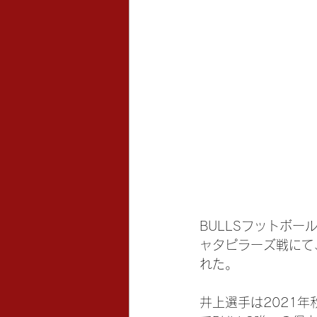
BULLSフットボ
ャタピラーズ戦にて、
れた。
井上選手は2021