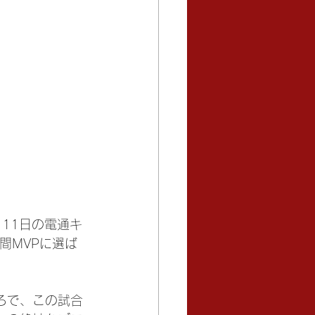
月11日の電通キ
間MVPに選ば
ろで、この試合