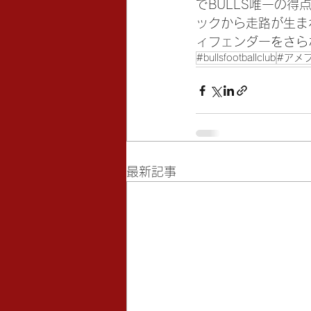
でBULLS唯一の
ックから走路が生ま
ィフェンダーをさら
#bullsfootballclub
#アメ
最新記事