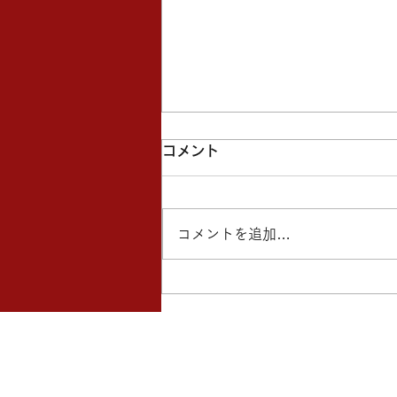
コメント
コメントを追加…
「すぽったま！」スマホスタ
ンプラリーに参加します！